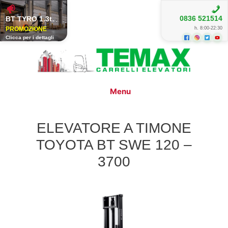
BT TYRO 1.3t
0836 521514
h. 8:00-22:30
Clicca per i dettagli
Vai
al
contenuto
Menu
ELEVATORE A TIMONE
TOYOTA BT SWE 120 –
3700