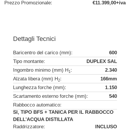
Prezzo Promozionale:
€11.399,00+iva
Dettagli Tecnici
Baricentro del carico (mm):
600
Tipo montante:
DUPLEX SAL
Ingombro minimo (mm) H
:
2.340
1
Alzata libera (mm) H
:
166mm
2
Lunghezza forche (mm):
1.150
Scartamento esterno forche (mm):
540
Rabbocco automatico:
SI, TIPO BFS + TANICA PER IL RABBOCCO
DELL'ACQUA DISTILLATA
Raddrizzatore:
INCLUSO