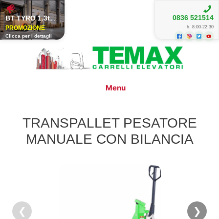
BT TYRO 1.3t
0836 521514
h. 8:00-22:30
Clicca per i dettagli
Vai
al
contenuto
Menu
TRANSPALLET PESATORE
MANUALE CON BILANCIA
❮
❯