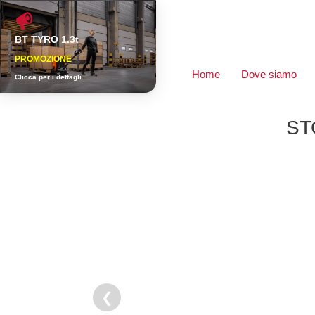
Vai
al
BT TYRO 1.3t
contenuto
PROMOZIONE
Home
Dove siamo
Clicca per i dettagli
ST
❮