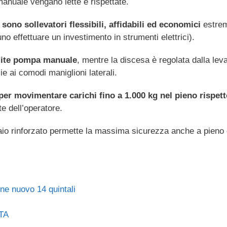
manuale vengano lette e rispettate.
 sono sollevatori flessibili, affidabili ed economici
estrem
no effettuare un investimento in strumenti elettrici).
amite pompa manuale
, mentre la discesa è regolata dalla leva
e ai comodi maniglioni laterali.
 per movimentare carichi fino a 1.000 kg
nel pieno rispet
e dell’operatore.
 telaio rinforzato permette la massima sicurezza anche a pieno 
one nuovo 14 quintali
OTA